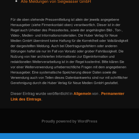
Alle Meldungen von Seigwasser GmbH
Für die oben stehende Pressemitteilung ist allein der jeweils angegebene
Herausgeber (siehe Firmenkontakt oben) verantwortlich. Dieser ist in der
Regel auch Urheber des Pressetextes, sowie der angehängten Bild-, Ton-,
Video-, Medien- und Informationsmaterialien. Die Huber Verlag für Neue
Medien GmbH übernimmt keine Haftung für die Korrektheit oder Vollständigkeit
der dargestellten Meldung. Auch bei Übertragungsfehlern oder anderen
Störungen haftet sie nur im Fall von Vorsatz oder grober Fahrlässigkeit. Die
Nutzung von hier archivierten Informationen zur Eigeninformation und
redaktionellen Weiterverarbeitung ist in der Regel kostenfrei. Bitte klären Sie
vor einer Weiterverwendung urheberrechtliche Fragen mit dem angegebenen
Herausgeber. Eine systematische Speicherung dieser Daten sowie die
Verwendung auch von Teilen dieses Datenbankwerks sind nur mit schriftlicher
Genehmigung durch die Huber Verlag für Neue Medien GmbH gestattet.
Dieser Eintrag wurde veröffentlicht in
Allgemein
von
.
Permanenter
Link des Eintrags
.
Proudly powered by WordPress