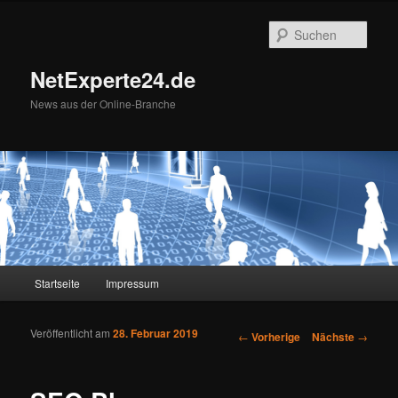
Such
NetExperte24.de
News aus der Online-Branche
Hauptmenü
Startseite
Impressum
Zum Inhalt wechseln
Zum sekundären Inhalt wechseln
Veröffentlicht am
28. Februar 2019
Artikelnavigation
←
Vorherige
Nächste
→