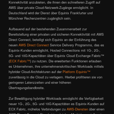
Konnektivität anzubieten, die ihnen den schnelleren Zugriff auf
AWS über private Cloud-Netzwerk-Zugänge ermöglicht. In
Deutschland wird der Dienst über Equinix Frankfurter und
Münchner Rechenzentren zugänglich sein.
Aufbauend auf der bestehenden Zusammenarbeit zur
Bereitstellung einer privaten und sicheren Konnektivität mit AWS
Direct Connect, beteiligt sich Equinix an der Einführung des
neuen
AWS Direct Connect
Service Delivery Programms, das es
Equinix-Kunden ermöglicht, Hosted Connections mit 1G-, 2G-,
5G- und 10G-Kapazitäten über Equinix Cloud Exchange Fabric™
(
ECX Fabric™
) zu nutzen. Die erweiterten Funktionen erlauben
es Unternehmen, ihre unternehmenskritischen Workloads mittels
hybrider Cloud-Architekturen auf der
Platform Equinix™
zuverlässig in die Cloud zu verlagern. Hierbei profitieren sie von
geringeren Latenzzeiten und einer höheren
Übertragungsbandbreite.
Zur Bewältigung hybrider Workloads ermöglicht die Verfügbarkeit
neuer 1G-, 2G-, 5G- und 10G-Kapazitäten es Equinix-Kunden auf
ECX Fabric, mühelos Verbindungen zu
AWS-Diensten
über einen