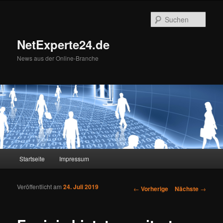
Such
NetExperte24.de
News aus der Online-Branche
Hauptmenü
Startseite
Impressum
Zum Inhalt wechseln
Zum sekundären Inhalt wechseln
Veröffentlicht am
24. Juli 2019
Artikelnavigation
←
Vorherige
Nächste
→