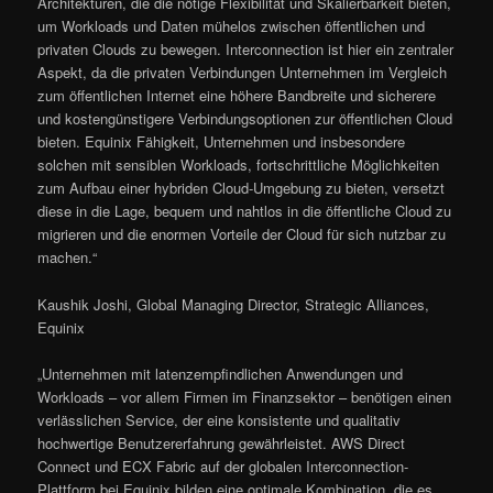
Architekturen, die die nötige Flexibilität und Skalierbarkeit bieten,
um Workloads und Daten mühelos zwischen öffentlichen und
privaten Clouds zu bewegen. Interconnection ist hier ein zentraler
Aspekt, da die privaten Verbindungen Unternehmen im Vergleich
zum öffentlichen Internet eine höhere Bandbreite und sicherere
und kostengünstigere Verbindungsoptionen zur öffentlichen Cloud
bieten. Equinix Fähigkeit, Unternehmen und insbesondere
solchen mit sensiblen Workloads, fortschrittliche Möglichkeiten
zum Aufbau einer hybriden Cloud-Umgebung zu bieten, versetzt
diese in die Lage, bequem und nahtlos in die öffentliche Cloud zu
migrieren und die enormen Vorteile der Cloud für sich nutzbar zu
machen.“
Kaushik Joshi, Global Managing Director, Strategic Alliances,
Equinix
„Unternehmen mit latenzempfindlichen Anwendungen und
Workloads – vor allem Firmen im Finanzsektor – benötigen einen
verlässlichen Service, der eine konsistente und qualitativ
hochwertige Benutzererfahrung gewährleistet. AWS Direct
Connect und ECX Fabric auf der globalen Interconnection-
Plattform bei Equinix bilden eine optimale Kombination, die es