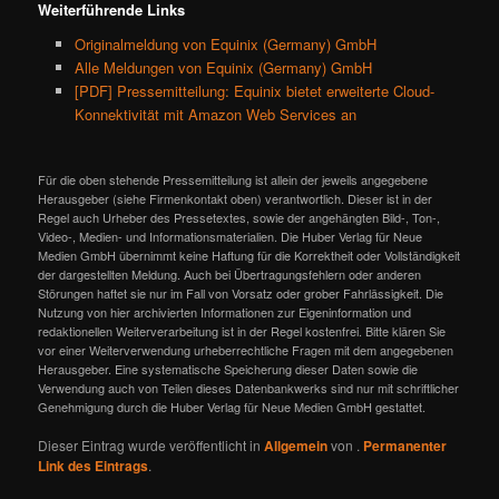
Weiterführende Links
Originalmeldung von Equinix (Germany) GmbH
Alle Meldungen von Equinix (Germany) GmbH
[PDF] Pressemitteilung: Equinix bietet erweiterte Cloud-
Konnektivität mit Amazon Web Services an
Für die oben stehende Pressemitteilung ist allein der jeweils angegebene
Herausgeber (siehe Firmenkontakt oben) verantwortlich. Dieser ist in der
Regel auch Urheber des Pressetextes, sowie der angehängten Bild-, Ton-,
Video-, Medien- und Informationsmaterialien. Die Huber Verlag für Neue
Medien GmbH übernimmt keine Haftung für die Korrektheit oder Vollständigkeit
der dargestellten Meldung. Auch bei Übertragungsfehlern oder anderen
Störungen haftet sie nur im Fall von Vorsatz oder grober Fahrlässigkeit. Die
Nutzung von hier archivierten Informationen zur Eigeninformation und
redaktionellen Weiterverarbeitung ist in der Regel kostenfrei. Bitte klären Sie
vor einer Weiterverwendung urheberrechtliche Fragen mit dem angegebenen
Herausgeber. Eine systematische Speicherung dieser Daten sowie die
Verwendung auch von Teilen dieses Datenbankwerks sind nur mit schriftlicher
Genehmigung durch die Huber Verlag für Neue Medien GmbH gestattet.
Dieser Eintrag wurde veröffentlicht in
Allgemein
von
.
Permanenter
Link des Eintrags
.