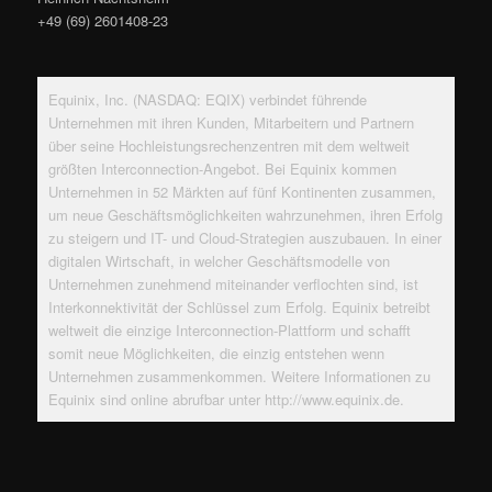
+49 (69) 2601408-23
Equinix, Inc. (NASDAQ: EQIX) verbindet führende
Unternehmen mit ihren Kunden, Mitarbeitern und Partnern
über seine Hochleistungsrechenzentren mit dem weltweit
größten Interconnection-Angebot. Bei Equinix kommen
Unternehmen in 52 Märkten auf fünf Kontinenten zusammen,
um neue Geschäftsmöglichkeiten wahrzunehmen, ihren Erfolg
zu steigern und IT- und Cloud-Strategien auszubauen. In einer
digitalen Wirtschaft, in welcher Geschäftsmodelle von
Unternehmen zunehmend miteinander verflochten sind, ist
Interkonnektivität der Schlüssel zum Erfolg. Equinix betreibt
weltweit die einzige Interconnection-Plattform und schafft
somit neue Möglichkeiten, die einzig entstehen wenn
Unternehmen zusammenkommen. Weitere Informationen zu
Equinix sind online abrufbar unter http://www.equinix.de.