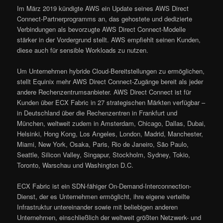
Im März 2019 kündigte AWS ein Update seines AWS Direct
Connect-Partnerprogramms an, das gehostete und dedizierte
Verbindungen als bevorzugte AWS Direct Connect-Modelle
stärker in der Vordergrund stellt. AWS empfiehlt seinen Kunden,
diese auch für sensible Workloads zu nutzen.
Um Unternehmen hybride Cloud-Bereitstellungen zu ermöglichen,
stellt Equinix mehr AWS Direct Connect-Zugänge bereit als jeder
andere Rechenzentrumsanbieter. AWS Direct Connect ist für
Kunden über ECX Fabric in 27 strategischen Märkten verfügbar –
in Deutschland über die Rechenzentren in Frankfurt und
München, weltweit zudem in Amsterdam, Chicago, Dallas, Dubai,
Helsinki, Hong Kong, Los Angeles, London, Madrid, Manchester,
Miami, New York, Osaka, Paris, Rio de Janeiro, São Paulo,
Seattle, Silicon Valley, Singapur, Stockholm, Sydney, Tokio,
Toronto, Warschau und Washington D.C.
ECX Fabric ist ein SDN-fähiger On-Demand-Interconnection-
Dienst, der es Unternehmen ermöglicht, ihre eigene verteilte
Infrastruktur untereinander sowie mit beliebigen anderen
Unternehmen, einschließlich der weltweit größten Netzwerk- und