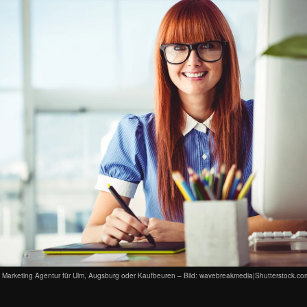
t Marketing Agentur für Ulm, Augsburg oder Kaufbeuren – Bild: wavebreakmedia|Shutterstock.co