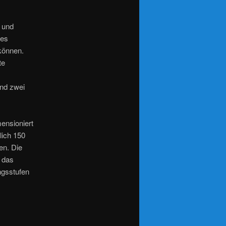
g und
des
können.
te
ind zwei
ensioniert
lich 150
en. Die
t das
ngsstufen