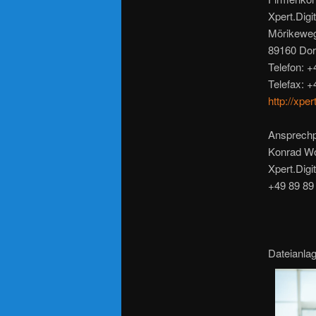
Xpert.Digi
Mörikewe
89160 Dor
Telefon: +
Telefax: +
http://xpert
Ansprechp
Konrad Wo
Xpert.Digit
+49 89 89
Dateianla