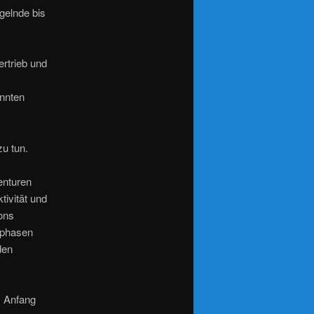
gelnde bis
rtrieb und
onnten
zu tun.
enturen
tivität und
ons
sphasen
den
m Anfang