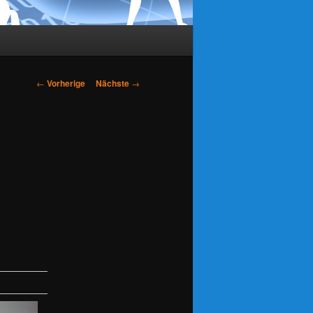
Artikelnavigation
←
Vorherige
Nächste
→