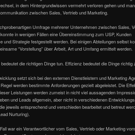
echsel, in dem Hintergrundwissen vermehrt verloren gehen und man
Kommunikation zwischen Sales, Vertrieb und Marketing.
stichprobenartigen Umfrage mehrerer Unternehmen zwischen Sales, Ve
 konnte in wenigen Fällen eine Übereinstimmung zum USP, Kunden
 und Strategie festgestellt werden. Bei einigen Abteilungen selbst k
insame “Vorstellung” über Arbeit, Art und Umfang ermittelt werden.
t bedeutet die richtigen Dinge tun. Effizienz bedeutet die Dinge richtig 
icklung setzt sich bei den externen Dienstleistern und Marketing Ag
er Regel werden bestimmte Anforderungen gezielt abgeleistet. Die Effek
dieser Leistungen werden zumeist in nicht viel aussagenden Impressi
eben und Leads allgemein, aber nicht in verschiedenen Entwicklung
, die jeweils entsprechend und verschieden bearbeitet und betreut wer
ead Nurturing).
Fall war ein Verantwortlicher vom Sales, Vertrieb oder Marketing vo