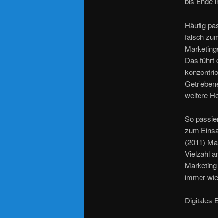
bis Ende i
Häufig pas
falsch zu
Marketings
Das führt 
konzentrie
Getriebene
weitere H
So passier
zum Einsa
(2011) Ma
Vielzahl a
Marketing
immer wied
Digitales