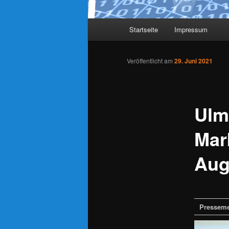
Hauptmenü
Startseite
Impressum
Zum Inhalt wechseln
Zum sekundären Inhalt wec
Veröffentlicht am
29. Juni 2021
Ulm
Mar
Aug
Presseme