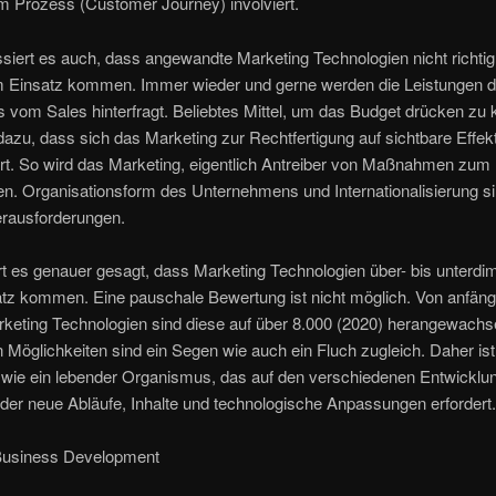
m Prozess (Customer Journey) involviert.
siert es auch, dass angewandte Marketing Technologien nicht richti
m Einsatz kommen. Immer wieder und gerne werden die Leistungen 
 vom Sales hinterfragt. Beliebtes Mittel, um das Budget drücken zu 
dazu, dass sich das Marketing zur Rechtfertigung auf sichtbare Effek
rt. So wird das Marketing, eigentlich Antreiber von Maßnahmen zum
n. Organisationsform des Unternehmens und Internationalisierung s
erausforderungen.
t es genauer gesagt, dass Marketing Technologien über- bis unterdim
tz kommen. Eine pauschale Bewertung ist nicht möglich. Von anfäng
rketing Technologien sind diese auf über 8.000 (2020) herangewachs
n Möglichkeiten sind ein Segen wie auch ein Fluch zugleich. Daher is
 wie ein lebender Organismus, das auf den verschiedenen Entwicklu
er neue Abläufe, Inhalte und technologische Anpassungen erfordert.
 Business Development