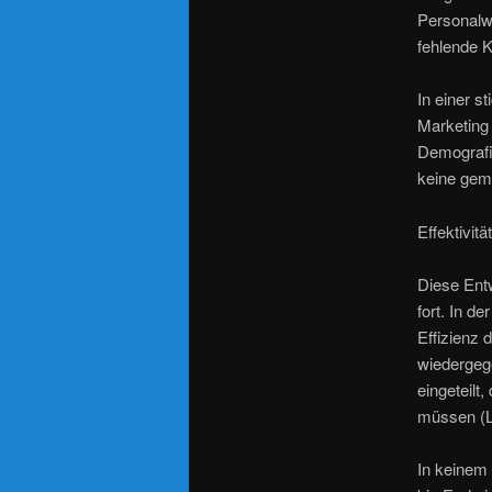
Personalw
fehlende 
In einer 
Marketing
Demografie
keine geme
Effektivitä
Diese Entw
fort. In d
Effizienz 
wiedergeg
eingeteilt
müssen (L
In keinem 