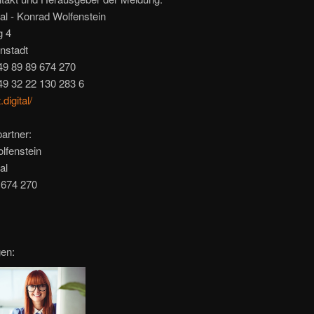
tal - Konrad Wolfenstein
g 4
nstadt
49 89 89 674 270
49 32 22 130 283 6
.digital/
artner:
lfenstein
al
 674 270
gen: