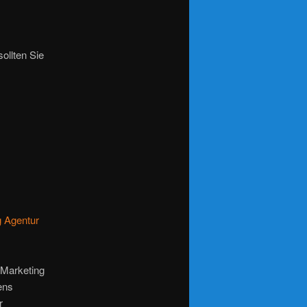
ollten Sie
g Agentur
 Marketing
ens
r