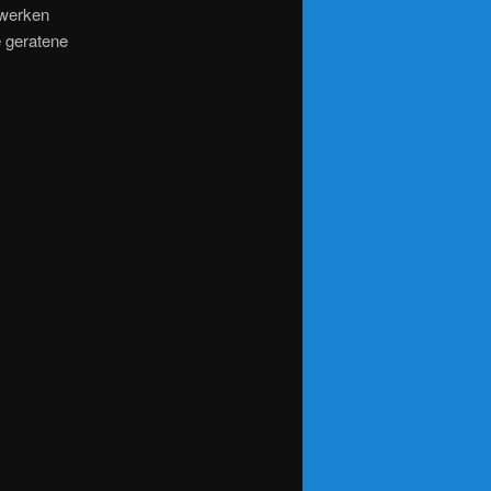
ewerken
e geratene