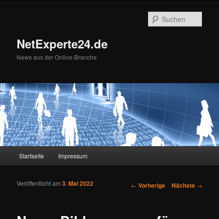
Such
NetExperte24.de
News aus der Online-Branche
Hauptmenü
Startseite
Impressum
Zum Inhalt wechseln
Zum sekundären Inhalt wechseln
Veröffentlicht am
3. Mai 2022
Artikelnavigation
←
Vorherige
Nächste
→