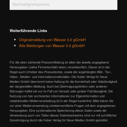
Nachhaltigkeitspreises.
Weiterführende Links
Originalmeldung von Wasser 3.0 gGmbH
Alle Meldungen von Wasser 3.0 gGmbH
Für die oben stehende Pressemitteilung ist allein der jeweils angegebene
Herausgeber (siehe Firmenkontakt oben) verantwortlich. Dieser ist in der
Regel auch Urheber des Pressetextes, sowie der angehängten Bild-, Ton-,
Video-, Medien- und Informationsmaterialien. Die Huber Verlag für Neue
Medien GmbH übernimmt keine Haftung für die Korrektheit oder Vollständigkeit
der dargestellten Meldung. Auch bei Übertragungsfehlern oder anderen
Störungen haftet sie nur im Fall von Vorsatz oder grober Fahrlässigkeit. Die
Nutzung von hier archivierten Informationen zur Eigeninformation und
redaktionellen Weiterverarbeitung ist in der Regel kostenfrei. Bitte klären Sie
vor einer Weiterverwendung urheberrechtliche Fragen mit dem angegebenen
Herausgeber. Eine systematische Speicherung dieser Daten sowie die
Verwendung auch von Teilen dieses Datenbankwerks sind nur mit schriftlicher
Genehmigung durch die Huber Verlag für Neue Medien GmbH gestattet.