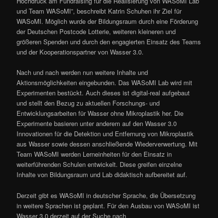
Hochdruck am Fundraising für die Realisierung von WASoMI Lab
und Team WASoMI”, beschreibt Katrin Schuhen ihr Ziel für
WASoMI. Möglich wurde der Bildungsraum durch eine Förderung
der Deutschen Postcode Lotterie, weiteren kleineren und
größeren Spenden und durch den engagierten Einsatz des Teams
und der Kooperationspartner von Wasser 3.0.
Nach und nach werden nun weitere Inhalte und
Aktionsmöglichkeiten eingebunden. Das WASoMI Lab wird mit
Experimenten bestückt. Auch dieses ist digital-real aufgebaut
und stellt den Bezug zu aktuellen Forschungs- und
Entwicklungsarbeiten für Wasser ohne Mikroplastik her. Die
Experimente basieren unter anderem auf den Wasser 3.0
Innovationen für die Detektion und Entfernung von Mikroplastik
aus Wasser sowie dessen anschließende Wiederverwertung. Mit
Team WASoMI werden Lerneinheiten für den Einsatz in
weiterführenden Schulen entwickelt. Diese greifen einzelne
Inhalte von Bildungsraum und Lab didaktisch aufbereitet auf.
Derzeit gibt es WASoMI in deutscher Sprache, die Übersetzung
in weitere Sprachen ist geplant. Für den Ausbau von WASoMI ist
Wasser 3.0 derzeit auf der Suche nach