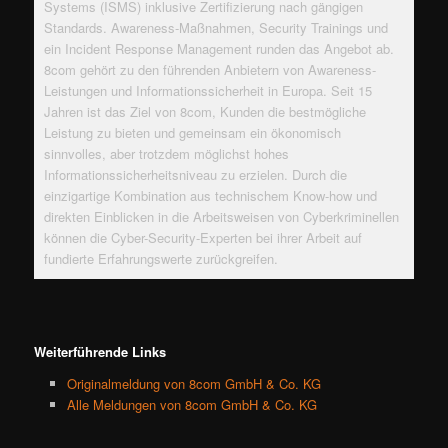
Systems (ISMS) inklusive Zertifizierung nach gängigen
Standards. Awareness-Maßnahmen, Security Trainings und
ein Incident Response Management runden das Angebot ab.
8com gehört zu den führenden Anbietern von Awareness-
Leistungen und Informationssicherheit in Europa. Seit 15
Jahren ist das Ziel von 8com, Kunden die bestmögliche
Leistung zu bieten und gemeinsam ein ökonomisch
sinnvolles, aber trotzdem möglichst hohes
Informationssicherheitsniveau zu erzielen. Durch die
einzigartige Kombination aus technischem Know-how und
direkten Einblicken in die Arbeitsweisen von Cyberkriminellen
können die Cyber-Security-Experten bei ihrer Arbeit auf
fundierte Erfahrungswerte zurückgreifen.
Weiterführende Links
Originalmeldung von 8com GmbH & Co. KG
Alle Meldungen von 8com GmbH & Co. KG