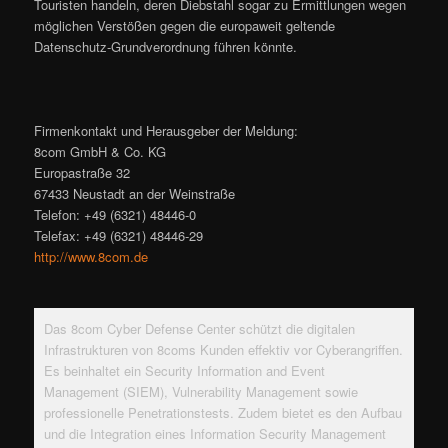
Touristen handeln, deren Diebstahl sogar zu Ermittlungen wegen
möglichen Verstößen gegen die europaweit geltende
Datenschutz-Grundverordnung führen könnte.
Firmenkontakt und Herausgeber der Meldung:
8com GmbH & Co. KG
Europastraße 32
67433 Neustadt an der Weinstraße
Telefon: +49 (6321) 48446-0
Telefax: +49 (6321) 48446-29
http://www.8com.de
Das 8com Cyber Defense Center schützt die digitalen
Infrastrukturen von 8coms Kunden effektiv vor Cyberangriffen.
Es beinhaltet ein Security Information and Event
Management (SIEM), Vulnerability Management sowie
professionelle Penetrationstests. Zudem bietet es den Aufbau
und die Integration eines Information Security Management