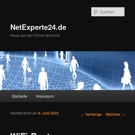
Such
NetExperte24.de
News aus der Online-Branche
Hauptmenü
Startseite
Impressum
Zum Inhalt wechseln
Zum sekundären Inhalt wechseln
Veröffentlicht am
9. Juni 2022
Artikelnavigation
←
Vorherige
Nächste
→