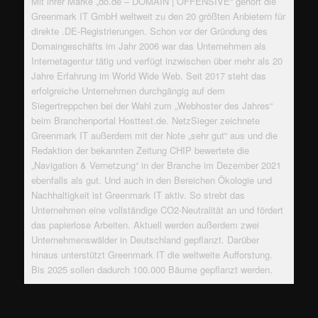
Mit ihrer Marke „do.de – DOMAIN | OFFENSIVE“ gehört die
Greenmark IT GmbH weltweit zu den 20 größten Anbietern für
direkte .DE-Registrierungen. Schon vor der Gründung des
Domaingeschäfts im Jahr 2006 war das Unternehmen als
Internetagentur tätig und verfügt inzwischen über mehr als 20
Jahre Erfahrung im World Wide Web. Seit 2017 steht das
erfolgreiche Unternehmen durchgängig auf dem
Siegertreppchen bei der Wahl zum „Webhoster des Jahres“
beim Branchenportal Hosttest.de. NetzSieger zeichnete
Greenmark IT außerdem mit der Note „sehr gut“ aus und die
Redaktion der bekannten Zeitung CHIP bewertete die
„Navigation & Vernetzung“ in der Branche im Dezember 2021
ebenfalls als gut. Und auch in den Bereichen Ökologie und
Nachhaltigkeit ist Greenmark IT aktiv. So strebt das
Unternehmen eine vollständige CO2-Neutralität an und fördert
das papierlose Arbeiten. Aktuell werden außerdem zwei
Unternehmenswälder in Deutschland gepflanzt. Darüber
hinaus unterstützt Greenmark IT die weltweite Aufforstung.
Bis 2025 sollen dadurch 100.000 Bäume gepflanzt werden.