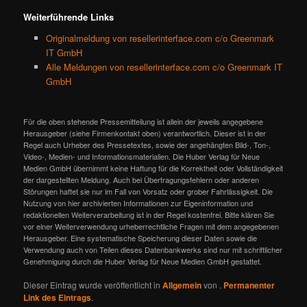
Weiterführende Links
Originalmeldung von resellerinterface.com c/o Greenmark
IT GmbH
Alle Meldungen von resellerinterface.com c/o Greenmark IT
GmbH
Für die oben stehende Pressemitteilung ist allein der jeweils angegebene
Herausgeber (siehe Firmenkontakt oben) verantwortlich. Dieser ist in der
Regel auch Urheber des Pressetextes, sowie der angehängten Bild-, Ton-,
Video-, Medien- und Informationsmaterialien. Die Huber Verlag für Neue
Medien GmbH übernimmt keine Haftung für die Korrektheit oder Vollständigkeit
der dargestellten Meldung. Auch bei Übertragungsfehlern oder anderen
Störungen haftet sie nur im Fall von Vorsatz oder grober Fahrlässigkeit. Die
Nutzung von hier archivierten Informationen zur Eigeninformation und
redaktionellen Weiterverarbeitung ist in der Regel kostenfrei. Bitte klären Sie
vor einer Weiterverwendung urheberrechtliche Fragen mit dem angegebenen
Herausgeber. Eine systematische Speicherung dieser Daten sowie die
Verwendung auch von Teilen dieses Datenbankwerks sind nur mit schriftlicher
Genehmigung durch die Huber Verlag für Neue Medien GmbH gestattet.
Dieser Eintrag wurde veröffentlicht in
Allgemein
von
.
Permanenter
Link des Eintrags
.