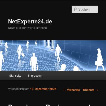
Such
NetExperte24.de
News aus der Online-Branche
Hauptmenü
Startseite
Impressum
Zum Inhalt wechseln
Zum sekundären Inhalt wechseln
Veröffentlicht am
13. Dezember 2022
Artikelnavigation
←
Vorherige
Nächste
→